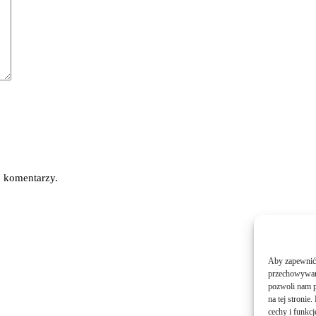
h komentarzy.
Aby zapewnić j
przechowywani
pozwoli nam p
na tej stroni
cechy i funkcj