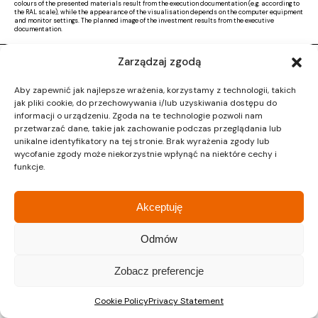
colours of the presented materials result from the execution documentation (e.g. according to
the RAL scale), while the appearance of the visualisation depends on the computer equipment
and monitor settings. The planned image of the investment results from the executive
documentation.
Zarządzaj zgodą
Copyright © 2026 |
Activ Investment
|
Polityka prywatności
|
RODO
|
Regulamin
Aby zapewnić jak najlepsze wrażenia, korzystamy z technologii, takich
Design by CTL MEDIA | Strona www:
Proformat
jak pliki cookie, do przechowywania i/lub uzyskiwania dostępu do
informacji o urządzeniu. Zgoda na te technologie pozwoli nam
przetwarzać dane, takie jak zachowanie podczas przeglądania lub
unikalne identyfikatory na tej stronie. Brak wyrażenia zgody lub
wycofanie zgody może niekorzystnie wpłynąć na niektóre cechy i
funkcje.
Akceptuję
Odmów
Zobacz preferencje
Cookie Policy
Privacy Statement