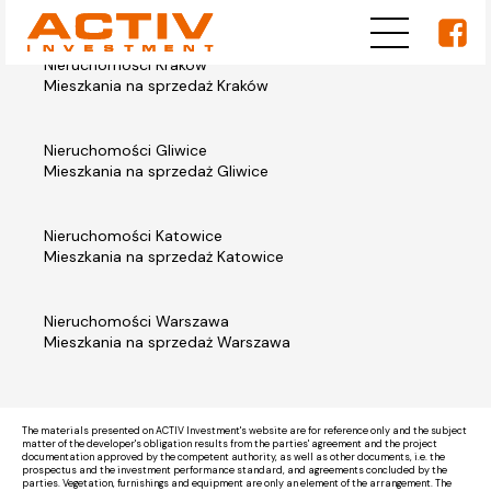
Nieruchomości Kraków
Mieszkania na sprzedaż Kraków
Nieruchomości Gliwice
Mieszkania na sprzedaż Gliwice
Nieruchomości Katowice
Mieszkania na sprzedaż Katowice
Nieruchomości Warszawa
Mieszkania na sprzedaż Warszawa
The materials presented on ACTIV Investment's website are for reference only and the subject
matter of the developer's obligation results from the parties' agreement and the project
documentation approved by the competent authority, as well as other documents, i.e. the
prospectus and the investment performance standard, and agreements concluded by the
parties. Vegetation, furnishings and equipment are only an element of the arrangement. The