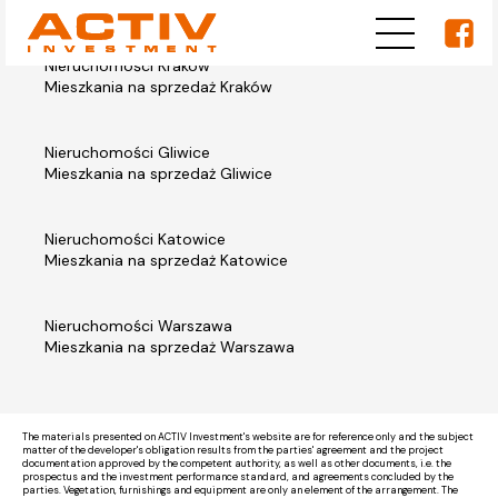
Nieruchomości Kraków
Mieszkania na sprzedaż Kraków
Nieruchomości Gliwice
Mieszkania na sprzedaż Gliwice
Nieruchomości Katowice
Mieszkania na sprzedaż Katowice
Nieruchomości Warszawa
Mieszkania na sprzedaż Warszawa
The materials presented on ACTIV Investment's website are for reference only and the subject
matter of the developer's obligation results from the parties' agreement and the project
documentation approved by the competent authority, as well as other documents, i.e. the
prospectus and the investment performance standard, and agreements concluded by the
parties. Vegetation, furnishings and equipment are only an element of the arrangement. The