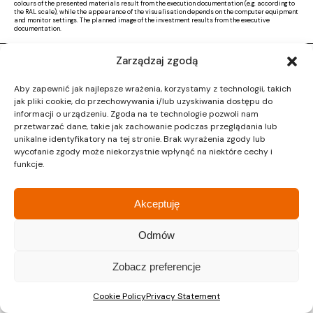
colours of the presented materials result from the execution documentation (e.g. according to
the RAL scale), while the appearance of the visualisation depends on the computer equipment
and monitor settings. The planned image of the investment results from the executive
documentation.
Zarządzaj zgodą
Copyright © 2026 |
Activ Investment
|
Polityka prywatności
|
RODO
|
Regulamin
Aby zapewnić jak najlepsze wrażenia, korzystamy z technologii, takich
Design by CTL MEDIA | Strona www:
Proformat
jak pliki cookie, do przechowywania i/lub uzyskiwania dostępu do
informacji o urządzeniu. Zgoda na te technologie pozwoli nam
przetwarzać dane, takie jak zachowanie podczas przeglądania lub
unikalne identyfikatory na tej stronie. Brak wyrażenia zgody lub
wycofanie zgody może niekorzystnie wpłynąć na niektóre cechy i
funkcje.
Akceptuję
Odmów
Zobacz preferencje
Cookie Policy
Privacy Statement