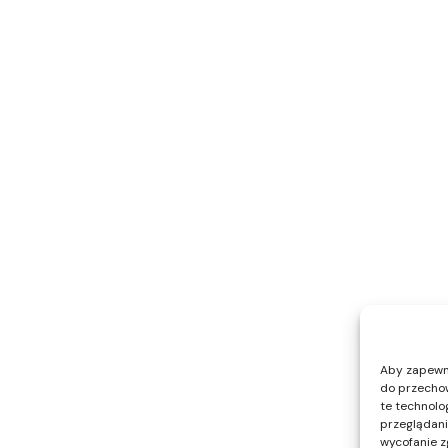
Aby zapewnić
do przechow
te technolo
przeglądania
wycofanie z