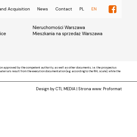
and Acquisition
News
Contact
PL
EN
Nieruchomości Warszawa
ice
Mieszkania na sprzedaż Warszawa
on approved by the competent authority, as well as other documents, i.e. the prospectus
rials result from the execution documentation (e.g. according to the RAL scale), while the
Design by CTL MEDIA | Strona www:
Proformat