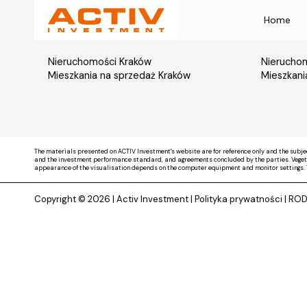
Home
Nieruchomości Kraków
Nieruchom
Mieszkania na sprzedaż Kraków
Mieszkani
The materials presented on ACTIV Investment's website are for reference only and the subje
and the investment performance standard, and agreements concluded by the parties. Vegetati
appearance of the visualisation depends on the computer equipment and monitor settings. 
Copyright © 2026 |
Activ Investment
|
Polityka prywatności
|
RO