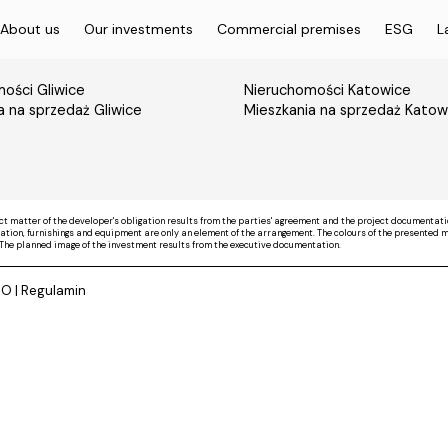
About us
Our investments
Commercial premises
ESG
L
ości Gliwice
Nieruchomości Katowice
a na sprzedaż Gliwice
Mieszkania na sprzedaż Katow
ct matter of the developer's obligation results from the parties' agreement and the project documentati
on, furnishings and equipment are only an element of the arrangement. The colours of the presented mate
The planned image of the investment results from the executive documentation.
DO
|
Regulamin