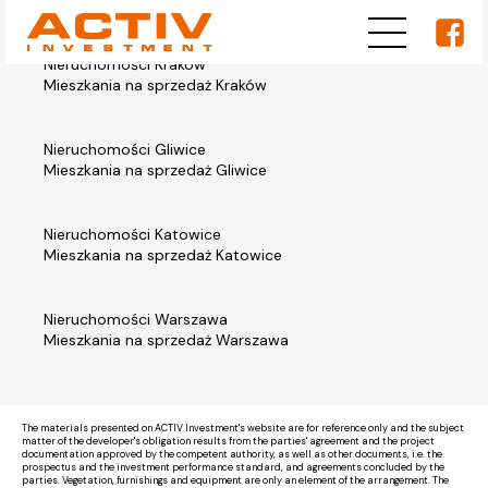
Nieruchomości Kraków
Mieszkania na sprzedaż Kraków
Nieruchomości Gliwice
Mieszkania na sprzedaż Gliwice
Nieruchomości Katowice
Mieszkania na sprzedaż Katowice
Nieruchomości Warszawa
Mieszkania na sprzedaż Warszawa
The materials presented on ACTIV Investment's website are for reference only and the subject
matter of the developer's obligation results from the parties' agreement and the project
documentation approved by the competent authority, as well as other documents, i.e. the
prospectus and the investment performance standard, and agreements concluded by the
parties. Vegetation, furnishings and equipment are only an element of the arrangement. The