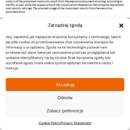
colours of the presented materials result from the execution documentation (e.g. according to
the RAL scale), while the appearance of the visualisation depends on the computer equipment
and monitor settings. The planned image of the investment results from the executive
documentation.
Zarządzaj zgodą
Copyright © 2026 |
Activ Investment
|
Polityka prywatności
|
RODO
|
Regulamin
Aby zapewnić jak najlepsze wrażenia, korzystamy z technologii, takich
Design by CTL MEDIA | Strona www:
Proformat
jak pliki cookie, do przechowywania i/lub uzyskiwania dostępu do
informacji o urządzeniu. Zgoda na te technologie pozwoli nam
przetwarzać dane, takie jak zachowanie podczas przeglądania lub
unikalne identyfikatory na tej stronie. Brak wyrażenia zgody lub
wycofanie zgody może niekorzystnie wpłynąć na niektóre cechy i
funkcje.
Akceptuję
Odmów
Zobacz preferencje
Cookie Policy
Privacy Statement