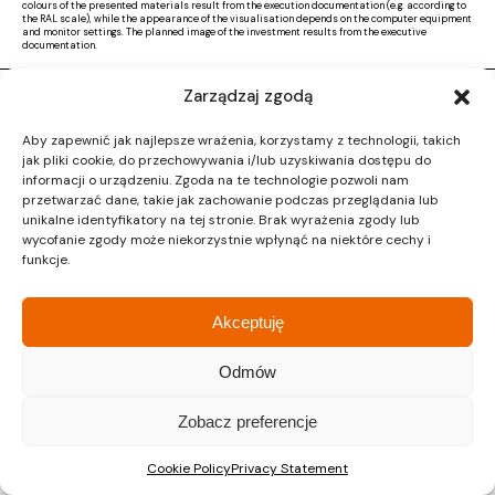
colours of the presented materials result from the execution documentation (e.g. according to
the RAL scale), while the appearance of the visualisation depends on the computer equipment
and monitor settings. The planned image of the investment results from the executive
documentation.
Zarządzaj zgodą
Copyright © 2026 |
Activ Investment
|
Polityka prywatności
|
RODO
|
Regulamin
Aby zapewnić jak najlepsze wrażenia, korzystamy z technologii, takich
Design by CTL MEDIA | Strona www:
Proformat
jak pliki cookie, do przechowywania i/lub uzyskiwania dostępu do
informacji o urządzeniu. Zgoda na te technologie pozwoli nam
przetwarzać dane, takie jak zachowanie podczas przeglądania lub
unikalne identyfikatory na tej stronie. Brak wyrażenia zgody lub
wycofanie zgody może niekorzystnie wpłynąć na niektóre cechy i
funkcje.
Akceptuję
Odmów
Zobacz preferencje
Cookie Policy
Privacy Statement