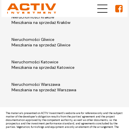
Nieruchomości Kraków
Mieszkania na sprzedaż Kraków
Nieruchomości Gliwice
Mieszkania na sprzedaż Gliwice
Nieruchomości Katowice
Mieszkania na sprzedaż Katowice
Nieruchomości Warszawa
Mieszkania na sprzedaż Warszawa
The materials presented on ACTIV Investment's website are for reference only and the subject
matter of the developer's obligation results from the parties' agreement and the project
documentation approved by the competent authority, as well as other documents, i.e. the
prospectus and the investment performance standard, and agreements concluded by the
parties. Vegetation, furnishings and equipment are only an element of the arrangement. The