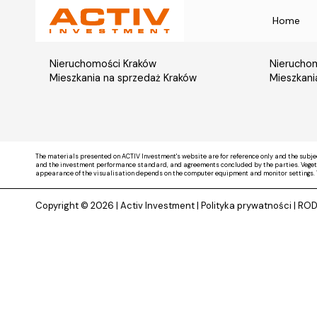
Home
Nieruchomości Kraków
Nieruchom
Mieszkania na sprzedaż Kraków
Mieszkani
The materials presented on ACTIV Investment's website are for reference only and the subje
and the investment performance standard, and agreements concluded by the parties. Vegetati
appearance of the visualisation depends on the computer equipment and monitor settings. 
Copyright © 2026 |
Activ Investment
|
Polityka prywatności
|
RO