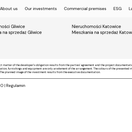
About us
Our investments
Commercial premises
ESG
L
ości Gliwice
Nieruchomości Katowice
a na sprzedaż Gliwice
Mieszkania na sprzedaż Katow
ct matter of the developer's obligation results from the parties' agreement and the project documentati
on, furnishings and equipment are only an element of the arrangement. The colours of the presented mate
The planned image of the investment results from the executive documentation.
DO
|
Regulamin