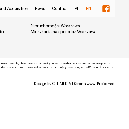
and Acquisition
News
Contact
PL
EN
Nieruchomości Warszawa
ice
Mieszkania na sprzedaż Warszawa
on approved by the competent authority, as well as other documents, i.e. the prospectus
rials result from the execution documentation (e.g. according to the RAL scale), while the
Design by CTL MEDIA | Strona www:
Proformat