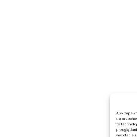
Aby zapewnić
do przechow
te technolo
przeglądania
wycofanie z