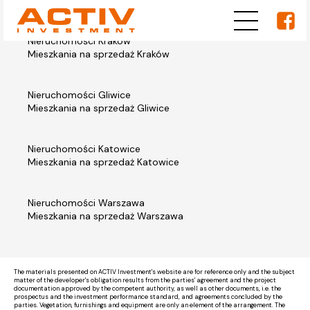
Nieruchomości Kraków
Mieszkania na sprzedaż Kraków
Nieruchomości Gliwice
Mieszkania na sprzedaż Gliwice
Nieruchomości Katowice
Mieszkania na sprzedaż Katowice
Nieruchomości Warszawa
Mieszkania na sprzedaż Warszawa
The materials presented on ACTIV Investment's website are for reference only and the subject
matter of the developer's obligation results from the parties' agreement and the project
documentation approved by the competent authority, as well as other documents, i.e. the
prospectus and the investment performance standard, and agreements concluded by the
parties. Vegetation, furnishings and equipment are only an element of the arrangement. The