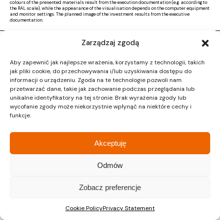
colours of the presented materials result from the execution documentation (e.g. according to
the RAL scale), while the appearance of the visualisation depends on the computer equipment
and monitor settings. The planned image of the investment results from the executive
documentation.
Zarządzaj zgodą
Copyright © 2026 |
Activ Investment
|
Polityka prywatności
|
RODO
|
Regulamin
Aby zapewnić jak najlepsze wrażenia, korzystamy z technologii, takich
Design by CTL MEDIA | Strona www:
Proformat
jak pliki cookie, do przechowywania i/lub uzyskiwania dostępu do
informacji o urządzeniu. Zgoda na te technologie pozwoli nam
przetwarzać dane, takie jak zachowanie podczas przeglądania lub
unikalne identyfikatory na tej stronie. Brak wyrażenia zgody lub
wycofanie zgody może niekorzystnie wpłynąć na niektóre cechy i
funkcje.
Akceptuję
Odmów
Zobacz preferencje
Cookie Policy
Privacy Statement