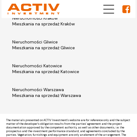
Nieruchomości Kraków
Mieszkania na sprzedaż Kraków
Nieruchomości Gliwice
Mieszkania na sprzedaż Gliwice
Nieruchomości Katowice
Mieszkania na sprzedaż Katowice
Nieruchomości Warszawa
Mieszkania na sprzedaż Warszawa
The materials presented on ACTIV Investment's website are for reference only and the subject
matter of the developer's obligation results from the parties' agreement and the project
documentation approved by the competent authority, as well as other documents, i.e. the
prospectus and the investment performance standard, and agreements concluded by the
parties. Vegetation, furnishings and equipment are only an element of the arrangement. The