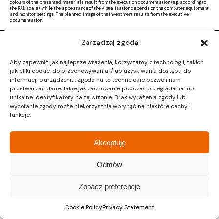
colours of the presented materials result from the execution documentation (e.g. according to
the RAL scale), while the appearance of the visualisation depends on the computer equipment
and monitor settings. The planned image of the investment results from the executive
documentation.
Zarządzaj zgodą
Copyright © 2026 |
Activ Investment
|
Polityka prywatności
|
RODO
|
Regulamin
Aby zapewnić jak najlepsze wrażenia, korzystamy z technologii, takich
Design by CTL MEDIA | Strona www:
Proformat
jak pliki cookie, do przechowywania i/lub uzyskiwania dostępu do
informacji o urządzeniu. Zgoda na te technologie pozwoli nam
przetwarzać dane, takie jak zachowanie podczas przeglądania lub
unikalne identyfikatory na tej stronie. Brak wyrażenia zgody lub
wycofanie zgody może niekorzystnie wpłynąć na niektóre cechy i
funkcje.
Akceptuję
Odmów
Zobacz preferencje
Cookie Policy
Privacy Statement