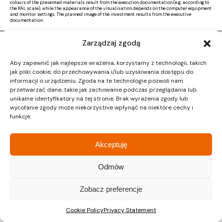
colours of the presented materials result from the execution documentation (e.g. according to
the RAL scale), while the appearance of the visualisation depends on the computer equipment
and monitor settings. The planned image of the investment results from the executive
documentation.
Zarządzaj zgodą
Copyright © 2026 |
Activ Investment
|
Polityka prywatności
|
RODO
|
Regulamin
Aby zapewnić jak najlepsze wrażenia, korzystamy z technologii, takich
Design by CTL MEDIA | Strona www:
Proformat
jak pliki cookie, do przechowywania i/lub uzyskiwania dostępu do
informacji o urządzeniu. Zgoda na te technologie pozwoli nam
przetwarzać dane, takie jak zachowanie podczas przeglądania lub
unikalne identyfikatory na tej stronie. Brak wyrażenia zgody lub
wycofanie zgody może niekorzystnie wpłynąć na niektóre cechy i
funkcje.
Akceptuję
Odmów
Zobacz preferencje
Cookie Policy
Privacy Statement