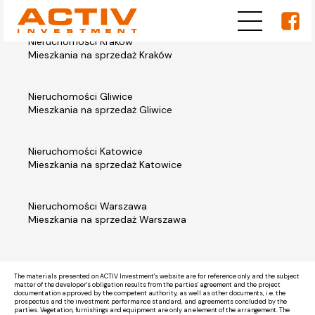
Nieruchomości Kraków
Mieszkania na sprzedaż Kraków
Nieruchomości Gliwice
Mieszkania na sprzedaż Gliwice
Nieruchomości Katowice
Mieszkania na sprzedaż Katowice
Nieruchomości Warszawa
Mieszkania na sprzedaż Warszawa
The materials presented on ACTIV Investment's website are for reference only and the subject
matter of the developer's obligation results from the parties' agreement and the project
documentation approved by the competent authority, as well as other documents, i.e. the
prospectus and the investment performance standard, and agreements concluded by the
parties. Vegetation, furnishings and equipment are only an element of the arrangement. The