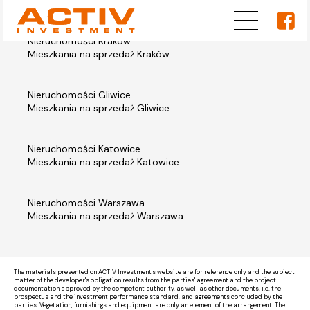
Nieruchomości Kraków
Mieszkania na sprzedaż Kraków
Nieruchomości Gliwice
Mieszkania na sprzedaż Gliwice
Nieruchomości Katowice
Mieszkania na sprzedaż Katowice
Nieruchomości Warszawa
Mieszkania na sprzedaż Warszawa
The materials presented on ACTIV Investment's website are for reference only and the subject
matter of the developer's obligation results from the parties' agreement and the project
documentation approved by the competent authority, as well as other documents, i.e. the
prospectus and the investment performance standard, and agreements concluded by the
parties. Vegetation, furnishings and equipment are only an element of the arrangement. The