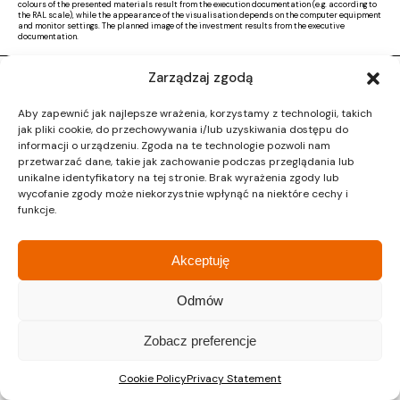
colours of the presented materials result from the execution documentation (e.g. according to
the RAL scale), while the appearance of the visualisation depends on the computer equipment
and monitor settings. The planned image of the investment results from the executive
documentation.
Zarządzaj zgodą
Copyright © 2026 |
Activ Investment
|
Polityka prywatności
|
RODO
|
Regulamin
Aby zapewnić jak najlepsze wrażenia, korzystamy z technologii, takich
Design by CTL MEDIA | Strona www:
Proformat
jak pliki cookie, do przechowywania i/lub uzyskiwania dostępu do
informacji o urządzeniu. Zgoda na te technologie pozwoli nam
przetwarzać dane, takie jak zachowanie podczas przeglądania lub
unikalne identyfikatory na tej stronie. Brak wyrażenia zgody lub
wycofanie zgody może niekorzystnie wpłynąć na niektóre cechy i
funkcje.
Akceptuję
Odmów
Zobacz preferencje
Cookie Policy
Privacy Statement