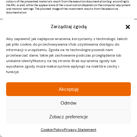
colours of the presented materials result from the execution documentation (e.g. according to
the RAL scale), while the appearance of the visualisation depends on the computer equipment
and monitor settings. The planned image of the investment results from the executive
documentation.
Zarządzaj zgodą
Copyright © 2026 |
Activ Investment
|
Polityka prywatności
|
RODO
|
Regulamin
Aby zapewnić jak najlepsze wrażenia, korzystamy z technologii, takich
Design by CTL MEDIA | Strona www:
Proformat
jak pliki cookie, do przechowywania i/lub uzyskiwania dostępu do
informacji o urządzeniu. Zgoda na te technologie pozwoli nam
przetwarzać dane, takie jak zachowanie podczas przeglądania lub
unikalne identyfikatory na tej stronie. Brak wyrażenia zgody lub
wycofanie zgody może niekorzystnie wpłynąć na niektóre cechy i
funkcje.
Akceptuję
Odmów
Zobacz preferencje
Cookie Policy
Privacy Statement