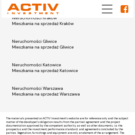
Nieruchomości Kraków
Mieszkania na sprzedaż Kraków
Nieruchomości Gliwice
Mieszkania na sprzedaż Gliwice
Nieruchomości Katowice
Mieszkania na sprzedaż Katowice
Nieruchomości Warszawa
Mieszkania na sprzedaż Warszawa
The materials presented on ACTIV Investment's website are for reference only and the subject
matter of the developer's obligation results from the parties' agreement and the project
documentation approved by the competent authority, as well as other documents, i.e. the
prospectus and the investment performance standard, and agreements concluded by the
parties. Vegetation, furnishings and equipment are only an element of the arrangement. The