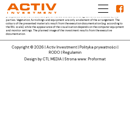
The materials presented on ACTIV Investment's website are for reference only and the subject
matter of the developer's obligation results from the parties' agreement and the project
documentation approved by the competent authority, as well as other documents, i.e. the
prospectus and the investment performance standard, and agreements concluded by the
parties. Vegetation, furnishings and equipment are only an element of the arrangement. The
colours of the presented materials result from the execution documentation (e.g. according to
the RAL scale), while the appearance of the visualisation depends on the computer equipment
and monitor settings. The planned image of the investment results from the executive
documentation.
Copyright © 2026 |
Activ Investment
|
Polityka prywatności
|
RODO
|
Regulamin
Design by CTL MEDIA | Strona www:
Proformat