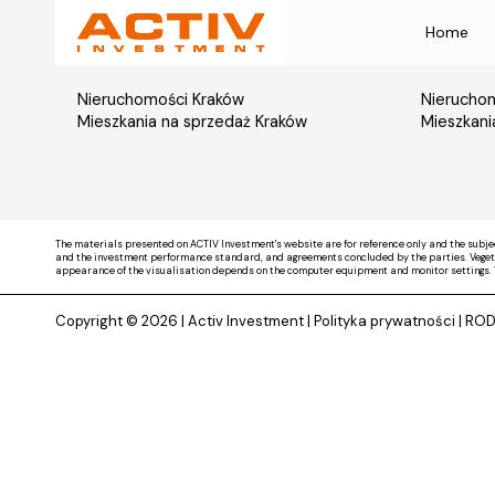
Home
Nieruchomości Kraków
Nieruchom
Mieszkania na sprzedaż Kraków
Mieszkani
The materials presented on ACTIV Investment's website are for reference only and the subje
and the investment performance standard, and agreements concluded by the parties. Vegetati
appearance of the visualisation depends on the computer equipment and monitor settings. 
Copyright © 2026 |
Activ Investment
|
Polityka prywatności
|
RO