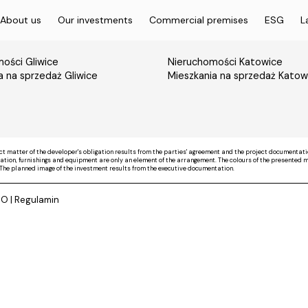
About us
Our investments
Commercial premises
ESG
L
ości Gliwice
Nieruchomości Katowice
a na sprzedaż Gliwice
Mieszkania na sprzedaż Katow
ct matter of the developer's obligation results from the parties' agreement and the project documentati
on, furnishings and equipment are only an element of the arrangement. The colours of the presented mate
The planned image of the investment results from the executive documentation.
DO
|
Regulamin