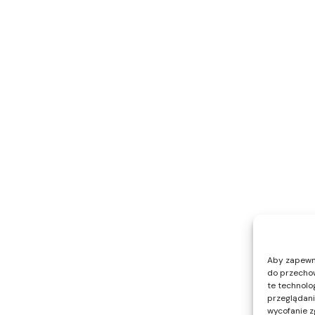
Aby zapewnić
do przechow
te technolo
przeglądania
wycofanie z