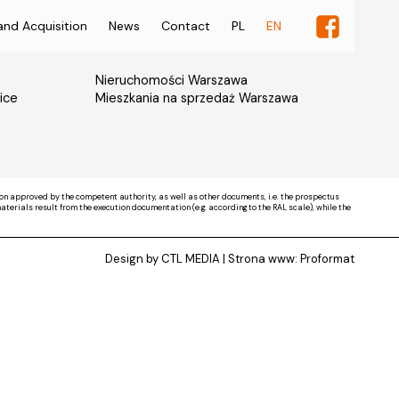
and Acquisition
News
Contact
PL
EN
Nieruchomości Warszawa
ice
Mieszkania na sprzedaż Warszawa
on approved by the competent authority, as well as other documents, i.e. the prospectus
rials result from the execution documentation (e.g. according to the RAL scale), while the
Design by CTL MEDIA | Strona www:
Proformat