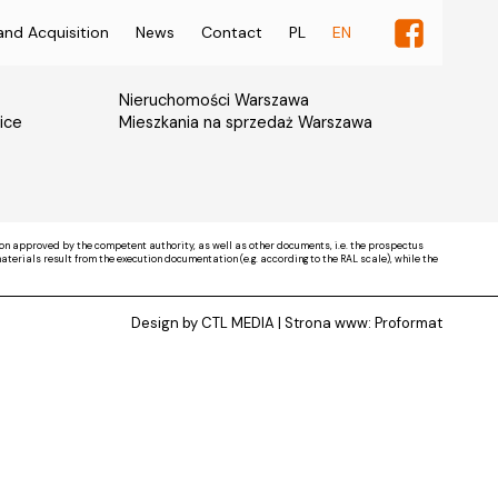
and Acquisition
News
Contact
PL
EN
Nieruchomości Warszawa
ice
Mieszkania na sprzedaż Warszawa
on approved by the competent authority, as well as other documents, i.e. the prospectus
rials result from the execution documentation (e.g. according to the RAL scale), while the
Design by CTL MEDIA | Strona www:
Proformat