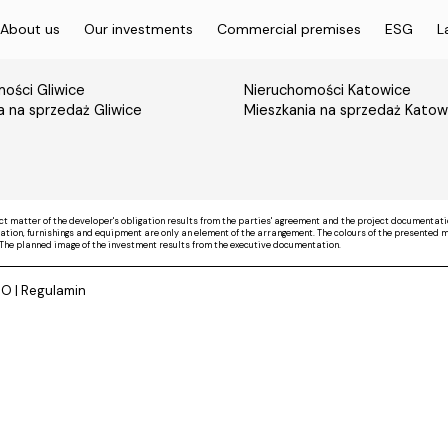
About us
Our investments
Commercial premises
ESG
L
ości Gliwice
Nieruchomości Katowice
a na sprzedaż Gliwice
Mieszkania na sprzedaż Katow
ct matter of the developer's obligation results from the parties' agreement and the project documentati
on, furnishings and equipment are only an element of the arrangement. The colours of the presented mate
The planned image of the investment results from the executive documentation.
DO
|
Regulamin