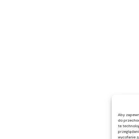
Aby zapewnić
do przechow
te technolo
przeglądania
wycofanie z