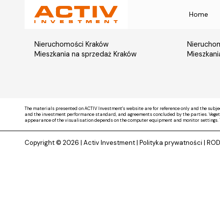
Home
Nieruchomości Kraków
Nieruchom
Mieszkania na sprzedaż Kraków
Mieszkani
The materials presented on ACTIV Investment's website are for reference only and the subje
and the investment performance standard, and agreements concluded by the parties. Vegetati
appearance of the visualisation depends on the computer equipment and monitor settings. 
Copyright © 2026 |
Activ Investment
|
Polityka prywatności
|
RO