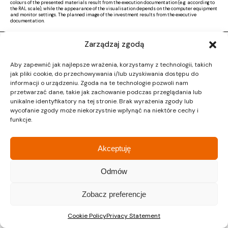
colours of the presented materials result from the execution documentation (e.g. according to
the RAL scale), while the appearance of the visualisation depends on the computer equipment
and monitor settings. The planned image of the investment results from the executive
documentation.
Zarządzaj zgodą
Copyright © 2026 |
Activ Investment
|
Polityka prywatności
|
RODO
|
Regulamin
Aby zapewnić jak najlepsze wrażenia, korzystamy z technologii, takich
Design by CTL MEDIA | Strona www:
Proformat
jak pliki cookie, do przechowywania i/lub uzyskiwania dostępu do
informacji o urządzeniu. Zgoda na te technologie pozwoli nam
przetwarzać dane, takie jak zachowanie podczas przeglądania lub
unikalne identyfikatory na tej stronie. Brak wyrażenia zgody lub
wycofanie zgody może niekorzystnie wpłynąć na niektóre cechy i
funkcje.
Akceptuję
Odmów
Zobacz preferencje
Cookie Policy
Privacy Statement