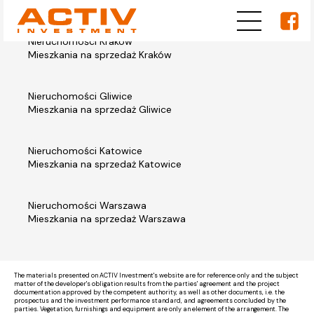
Nieruchomości Kraków
Mieszkania na sprzedaż Kraków
Nieruchomości Gliwice
Mieszkania na sprzedaż Gliwice
Nieruchomości Katowice
Mieszkania na sprzedaż Katowice
Nieruchomości Warszawa
Mieszkania na sprzedaż Warszawa
The materials presented on ACTIV Investment's website are for reference only and the subject
matter of the developer's obligation results from the parties' agreement and the project
documentation approved by the competent authority, as well as other documents, i.e. the
prospectus and the investment performance standard, and agreements concluded by the
parties. Vegetation, furnishings and equipment are only an element of the arrangement. The