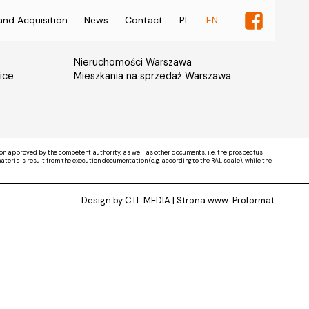
and Acquisition
News
Contact
PL
EN
Nieruchomości Warszawa
ice
Mieszkania na sprzedaż Warszawa
on approved by the competent authority, as well as other documents, i.e. the prospectus
rials result from the execution documentation (e.g. according to the RAL scale), while the
Design by CTL MEDIA | Strona www:
Proformat