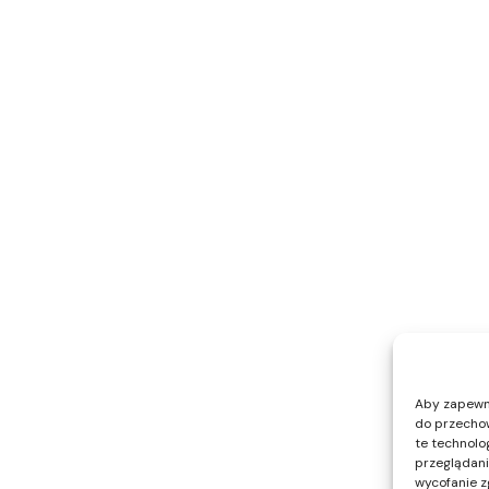
Aby zapewnić
do przechow
te technolo
przeglądania
wycofanie z