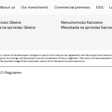
About us
Our investments
Commercial premises
ESG
L
ości Gliwice
Nieruchomości Katowice
a na sprzedaż Gliwice
Mieszkania na sprzedaż Katow
ct matter of the developer's obligation results from the parties' agreement and the project documentati
on, furnishings and equipment are only an element of the arrangement. The colours of the presented mate
The planned image of the investment results from the executive documentation.
DO
|
Regulamin