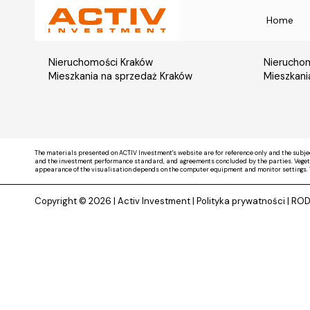
Home
Nieruchomości Kraków
Nieruchom
Mieszkania na sprzedaż Kraków
Mieszkani
The materials presented on ACTIV Investment's website are for reference only and the subje
and the investment performance standard, and agreements concluded by the parties. Vegetati
appearance of the visualisation depends on the computer equipment and monitor settings. 
Copyright © 2026 |
Activ Investment
|
Polityka prywatności
|
RO