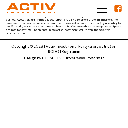
The materials presented on ACTIV Investment's website are for reference only and the subject
matter of the developer's obligation results from the parties' agreement and the project
documentation approved by the competent authority, as well as other documents, i.e. the
prospectus and the investment performance standard, and agreements concluded by the
parties. Vegetation, furnishings and equipment are only an element of the arrangement. The
colours of the presented materials result from the execution documentation (e.g. according to
the RAL scale), while the appearance of the visualisation depends on the computer equipment
and monitor settings. The planned image of the investment results from the executive
documentation.
Copyright © 2026 |
Activ Investment
|
Polityka prywatności
|
RODO
|
Regulamin
Design by CTL MEDIA | Strona www:
Proformat