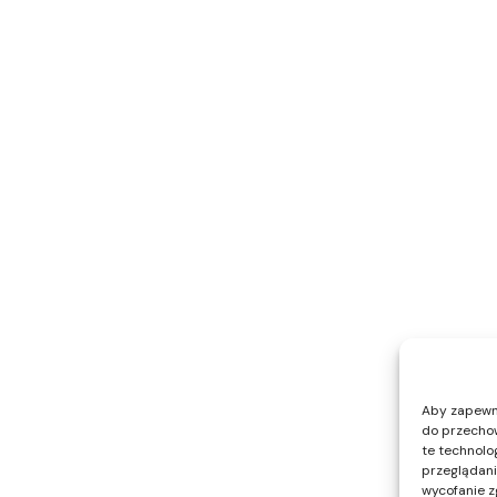
Aby zapewnić
do przechow
te technolo
przeglądania
wycofanie z