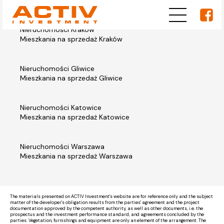
Nieruchomości Kraków
Mieszkania na sprzedaż Kraków
Nieruchomości Gliwice
Mieszkania na sprzedaż Gliwice
Nieruchomości Katowice
Mieszkania na sprzedaż Katowice
Nieruchomości Warszawa
Mieszkania na sprzedaż Warszawa
The materials presented on ACTIV Investment's website are for reference only and the subject
matter of the developer's obligation results from the parties' agreement and the project
documentation approved by the competent authority, as well as other documents, i.e. the
prospectus and the investment performance standard, and agreements concluded by the
parties. Vegetation, furnishings and equipment are only an element of the arrangement. The