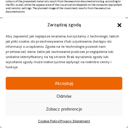
colours of the presented materials result from the execution documentation (e.g. according to
the RAL scale), while the appearance of the visualisation depends on the computer equipment
and monitor settings. The planned image of the investment results from the executive
documentation.
Zarządzaj zgodą
Copyright © 2026 |
Activ Investment
|
Polityka prywatności
|
RODO
|
Regulamin
Aby zapewnić jak najlepsze wrażenia, korzystamy z technologii, takich
Design by CTL MEDIA | Strona www:
Proformat
jak pliki cookie, do przechowywania i/lub uzyskiwania dostępu do
informacji o urządzeniu. Zgoda na te technologie pozwoli nam
przetwarzać dane, takie jak zachowanie podczas przeglądania lub
unikalne identyfikatory na tej stronie. Brak wyrażenia zgody lub
wycofanie zgody może niekorzystnie wpłynąć na niektóre cechy i
funkcje.
Akceptuję
Odmów
Zobacz preferencje
Cookie Policy
Privacy Statement