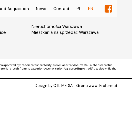
and Acquisition
News
Contact
PL
EN
Nieruchomości Warszawa
ice
Mieszkania na sprzedaż Warszawa
on approved by the competent authority, as well as other documents, i.e. the prospectus
rials result from the execution documentation (e.g. according to the RAL scale), while the
Design by CTL MEDIA | Strona www:
Proformat