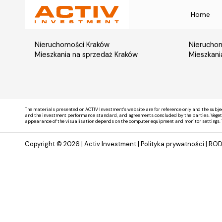
Home
Nieruchomości Kraków
Nieruchom
Mieszkania na sprzedaż Kraków
Mieszkani
The materials presented on ACTIV Investment's website are for reference only and the subje
and the investment performance standard, and agreements concluded by the parties. Vegetati
appearance of the visualisation depends on the computer equipment and monitor settings. 
Copyright © 2026 |
Activ Investment
|
Polityka prywatności
|
RO