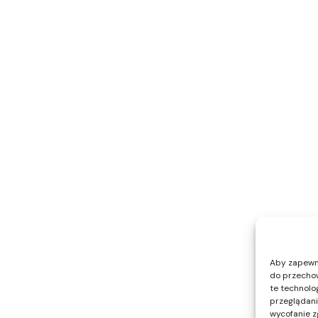
Aby zapewnić
do przechow
te technolo
przeglądania
wycofanie z