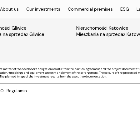
About us
Our investments
Commercial premises
ESG
L
ości Gliwice
Nieruchomości Katowice
a na sprzedaż Gliwice
Mieszkania na sprzedaż Katow
ct matter of the developer's obligation results from the parties' agreement and the project documentati
on, furnishings and equipment are only an element of the arrangement. The colours of the presented mate
The planned image of the investment results from the executive documentation.
DO
|
Regulamin