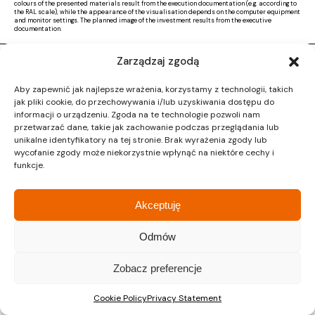
colours of the presented materials result from the execution documentation (e.g. according to
the RAL scale), while the appearance of the visualisation depends on the computer equipment
and monitor settings. The planned image of the investment results from the executive
documentation.
Zarządzaj zgodą
Copyright © 2026 |
Activ Investment
|
Polityka prywatności
|
RODO
|
Regulamin
Aby zapewnić jak najlepsze wrażenia, korzystamy z technologii, takich
Design by CTL MEDIA | Strona www:
Proformat
jak pliki cookie, do przechowywania i/lub uzyskiwania dostępu do
informacji o urządzeniu. Zgoda na te technologie pozwoli nam
przetwarzać dane, takie jak zachowanie podczas przeglądania lub
unikalne identyfikatory na tej stronie. Brak wyrażenia zgody lub
wycofanie zgody może niekorzystnie wpłynąć na niektóre cechy i
funkcje.
Akceptuję
Odmów
Zobacz preferencje
Cookie Policy
Privacy Statement