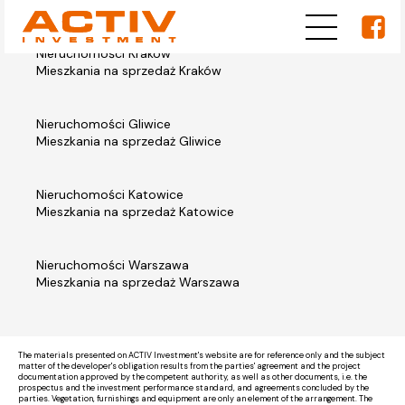
Nieruchomości Kraków
Mieszkania na sprzedaż Kraków
Nieruchomości Gliwice
Mieszkania na sprzedaż Gliwice
Nieruchomości Katowice
Mieszkania na sprzedaż Katowice
Nieruchomości Warszawa
Mieszkania na sprzedaż Warszawa
The materials presented on ACTIV Investment's website are for reference only and the subject
matter of the developer's obligation results from the parties' agreement and the project
documentation approved by the competent authority, as well as other documents, i.e. the
prospectus and the investment performance standard, and agreements concluded by the
parties. Vegetation, furnishings and equipment are only an element of the arrangement. The