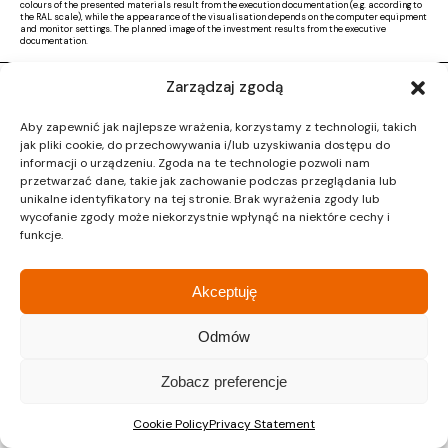
colours of the presented materials result from the execution documentation (e.g. according to
the RAL scale), while the appearance of the visualisation depends on the computer equipment
and monitor settings. The planned image of the investment results from the executive
documentation.
Zarządzaj zgodą
Copyright © 2026 |
Activ Investment
|
Polityka prywatności
|
RODO
|
Regulamin
Aby zapewnić jak najlepsze wrażenia, korzystamy z technologii, takich
Design by CTL MEDIA | Strona www:
Proformat
jak pliki cookie, do przechowywania i/lub uzyskiwania dostępu do
informacji o urządzeniu. Zgoda na te technologie pozwoli nam
przetwarzać dane, takie jak zachowanie podczas przeglądania lub
unikalne identyfikatory na tej stronie. Brak wyrażenia zgody lub
wycofanie zgody może niekorzystnie wpłynąć na niektóre cechy i
funkcje.
Akceptuję
Odmów
Zobacz preferencje
Cookie Policy
Privacy Statement