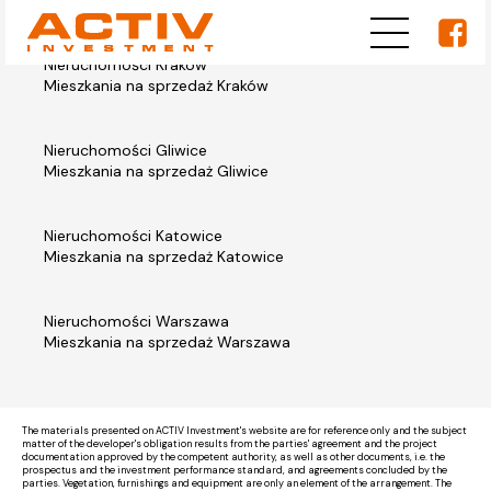
Nieruchomości Kraków
Mieszkania na sprzedaż Kraków
Nieruchomości Gliwice
Mieszkania na sprzedaż Gliwice
Nieruchomości Katowice
Mieszkania na sprzedaż Katowice
Nieruchomości Warszawa
Mieszkania na sprzedaż Warszawa
The materials presented on ACTIV Investment's website are for reference only and the subject
matter of the developer's obligation results from the parties' agreement and the project
documentation approved by the competent authority, as well as other documents, i.e. the
prospectus and the investment performance standard, and agreements concluded by the
parties. Vegetation, furnishings and equipment are only an element of the arrangement. The