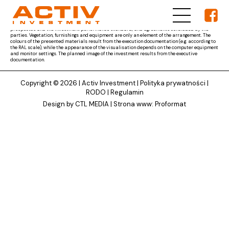
The materials presented on ACTIV Investment's website are for reference only and the subject
matter of the developer's obligation results from the parties' agreement and the project
documentation approved by the competent authority, as well as other documents, i.e. the
prospectus and the investment performance standard, and agreements concluded by the
parties. Vegetation, furnishings and equipment are only an element of the arrangement. The
colours of the presented materials result from the execution documentation (e.g. according to
the RAL scale), while the appearance of the visualisation depends on the computer equipment
and monitor settings. The planned image of the investment results from the executive
documentation.
Copyright © 2026 |
Activ Investment
|
Polityka prywatności
|
RODO
|
Regulamin
Design by CTL MEDIA | Strona www:
Proformat