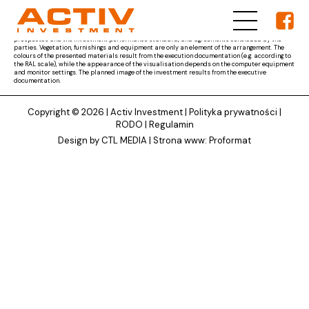
The materials presented on ACTIV Investment's website are for reference only and the subject
matter of the developer's obligation results from the parties' agreement and the project
documentation approved by the competent authority, as well as other documents, i.e. the
prospectus and the investment performance standard, and agreements concluded by the
parties. Vegetation, furnishings and equipment are only an element of the arrangement. The
colours of the presented materials result from the execution documentation (e.g. according to
the RAL scale), while the appearance of the visualisation depends on the computer equipment
and monitor settings. The planned image of the investment results from the executive
documentation.
Copyright © 2026 |
Activ Investment
|
Polityka prywatności
|
RODO
|
Regulamin
Design by CTL MEDIA | Strona www:
Proformat