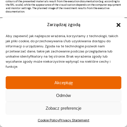
colours of the presented materials result from the execution documentation (e.g. according to
the RAL scale), while the appearance of the visualisation depends on the computer equipment
and monitor settings. The planned image of the investment results from the executive
documentation.
Zarządzaj zgodą
Copyright © 2026 |
Activ Investment
|
Polityka prywatności
|
RODO
|
Regulamin
Aby zapewnić jak najlepsze wrażenia, korzystamy z technologii, takich
Design by CTL MEDIA | Strona www:
Proformat
jak pliki cookie, do przechowywania i/lub uzyskiwania dostępu do
informacji o urządzeniu. Zgoda na te technologie pozwoli nam
przetwarzać dane, takie jak zachowanie podczas przeglądania lub
unikalne identyfikatory na tej stronie. Brak wyrażenia zgody lub
wycofanie zgody może niekorzystnie wpłynąć na niektóre cechy i
funkcje.
Akceptuję
Odmów
Zobacz preferencje
Cookie Policy
Privacy Statement