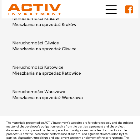
Nieruchomości Kraków
Mieszkania na sprzedaż Kraków
Nieruchomości Gliwice
Mieszkania na sprzedaż Gliwice
Nieruchomości Katowice
Mieszkania na sprzedaż Katowice
Nieruchomości Warszawa
Mieszkania na sprzedaż Warszawa
The materials presented on ACTIV Investment's website are for reference only and the subject
matter of the developer's obligation results from the parties' agreement and the project
documentation approved by the competent authority, as well as other documents, i.e. the
prospectus and the investment performance standard, and agreements concluded by the
parties. Vegetation, furnishings and equipment are only an element of the arrangement. The