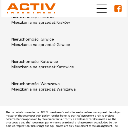
Nieruchomości Kraków
Mieszkania na sprzedaż Kraków
Nieruchomości Gliwice
Mieszkania na sprzedaż Gliwice
Nieruchomości Katowice
Mieszkania na sprzedaż Katowice
Nieruchomości Warszawa
Mieszkania na sprzedaż Warszawa
The materials presented on ACTIV Investment's website are for reference only and the subject
matter of the developer's obligation results from the parties' agreement and the project
documentation approved by the competent authority, as well as other documents, i.e. the
prospectus and the investment performance standard, and agreements concluded by the
parties. Vegetation, furnishings and equipment are only an element of the arrangement. The