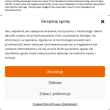
colours of the presented materials result from the execution documentation (e.g. according to
the RAL scale), while the appearance of the visualisation depends on the computer equipment
and monitor settings. The planned image of the investment results from the executive
documentation.
Zarządzaj zgodą
Copyright © 2026 |
Activ Investment
|
Polityka prywatności
|
RODO
|
Regulamin
Aby zapewnić jak najlepsze wrażenia, korzystamy z technologii, takich
Design by CTL MEDIA | Strona www:
Proformat
jak pliki cookie, do przechowywania i/lub uzyskiwania dostępu do
informacji o urządzeniu. Zgoda na te technologie pozwoli nam
przetwarzać dane, takie jak zachowanie podczas przeglądania lub
unikalne identyfikatory na tej stronie. Brak wyrażenia zgody lub
wycofanie zgody może niekorzystnie wpłynąć na niektóre cechy i
funkcje.
Akceptuję
Odmów
Zobacz preferencje
Cookie Policy
Privacy Statement