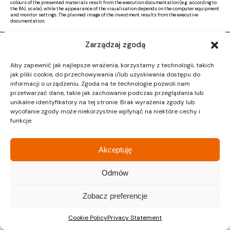
colours of the presented materials result from the execution documentation (e.g. according to
the RAL scale), while the appearance of the visualisation depends on the computer equipment
and monitor settings. The planned image of the investment results from the executive
documentation.
Zarządzaj zgodą
Copyright © 2026 |
Activ Investment
|
Polityka prywatności
|
RODO
|
Regulamin
Aby zapewnić jak najlepsze wrażenia, korzystamy z technologii, takich
Design by CTL MEDIA | Strona www:
Proformat
jak pliki cookie, do przechowywania i/lub uzyskiwania dostępu do
informacji o urządzeniu. Zgoda na te technologie pozwoli nam
przetwarzać dane, takie jak zachowanie podczas przeglądania lub
unikalne identyfikatory na tej stronie. Brak wyrażenia zgody lub
wycofanie zgody może niekorzystnie wpłynąć na niektóre cechy i
funkcje.
Akceptuję
Odmów
Zobacz preferencje
Cookie Policy
Privacy Statement