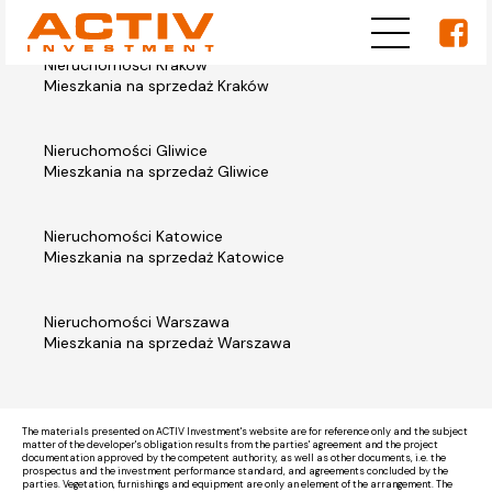
Nieruchomości Kraków
Mieszkania na sprzedaż Kraków
Nieruchomości Gliwice
Mieszkania na sprzedaż Gliwice
Nieruchomości Katowice
Mieszkania na sprzedaż Katowice
Nieruchomości Warszawa
Mieszkania na sprzedaż Warszawa
The materials presented on ACTIV Investment's website are for reference only and the subject
matter of the developer's obligation results from the parties' agreement and the project
documentation approved by the competent authority, as well as other documents, i.e. the
prospectus and the investment performance standard, and agreements concluded by the
parties. Vegetation, furnishings and equipment are only an element of the arrangement. The