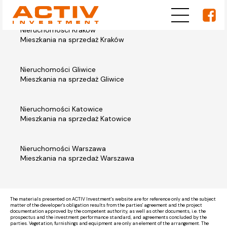
Nieruchomości Kraków
Mieszkania na sprzedaż Kraków
Nieruchomości Gliwice
Mieszkania na sprzedaż Gliwice
Nieruchomości Katowice
Mieszkania na sprzedaż Katowice
Nieruchomości Warszawa
Mieszkania na sprzedaż Warszawa
The materials presented on ACTIV Investment's website are for reference only and the subject
matter of the developer's obligation results from the parties' agreement and the project
documentation approved by the competent authority, as well as other documents, i.e. the
prospectus and the investment performance standard, and agreements concluded by the
parties. Vegetation, furnishings and equipment are only an element of the arrangement. The