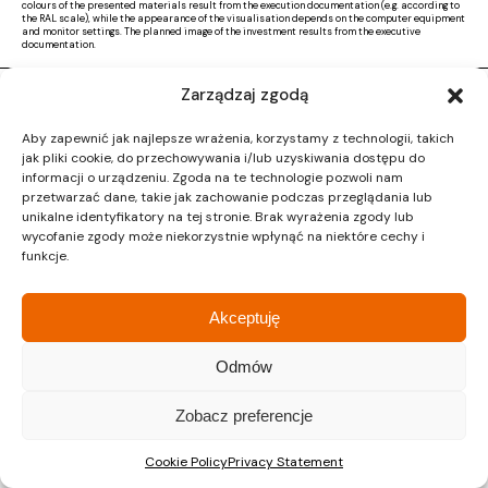
colours of the presented materials result from the execution documentation (e.g. according to
the RAL scale), while the appearance of the visualisation depends on the computer equipment
and monitor settings. The planned image of the investment results from the executive
documentation.
Zarządzaj zgodą
Copyright © 2026 |
Activ Investment
|
Polityka prywatności
|
RODO
|
Regulamin
Aby zapewnić jak najlepsze wrażenia, korzystamy z technologii, takich
Design by CTL MEDIA | Strona www:
Proformat
jak pliki cookie, do przechowywania i/lub uzyskiwania dostępu do
informacji o urządzeniu. Zgoda na te technologie pozwoli nam
przetwarzać dane, takie jak zachowanie podczas przeglądania lub
unikalne identyfikatory na tej stronie. Brak wyrażenia zgody lub
wycofanie zgody może niekorzystnie wpłynąć na niektóre cechy i
funkcje.
Akceptuję
Odmów
Zobacz preferencje
Cookie Policy
Privacy Statement