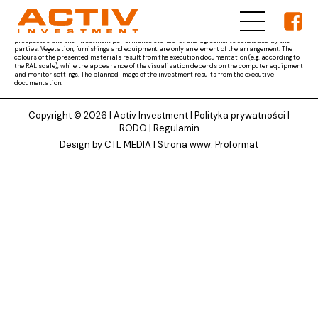
The materials presented on ACTIV Investment's website are for reference only and the subject
matter of the developer's obligation results from the parties' agreement and the project
documentation approved by the competent authority, as well as other documents, i.e. the
prospectus and the investment performance standard, and agreements concluded by the
parties. Vegetation, furnishings and equipment are only an element of the arrangement. The
colours of the presented materials result from the execution documentation (e.g. according to
the RAL scale), while the appearance of the visualisation depends on the computer equipment
and monitor settings. The planned image of the investment results from the executive
documentation.
Copyright © 2026 |
Activ Investment
|
Polityka prywatności
|
RODO
|
Regulamin
Design by CTL MEDIA | Strona www:
Proformat