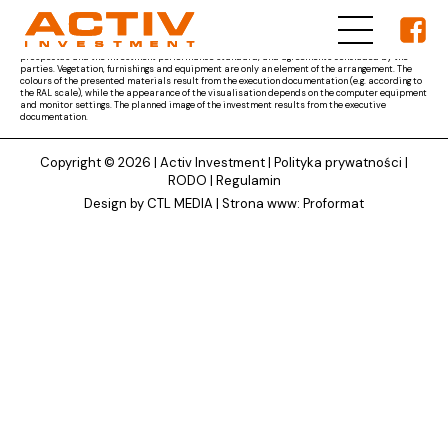
The materials presented on ACTIV Investment's website are for reference only and the subject
matter of the developer's obligation results from the parties' agreement and the project
documentation approved by the competent authority, as well as other documents, i.e. the
prospectus and the investment performance standard, and agreements concluded by the
parties. Vegetation, furnishings and equipment are only an element of the arrangement. The
colours of the presented materials result from the execution documentation (e.g. according to
the RAL scale), while the appearance of the visualisation depends on the computer equipment
and monitor settings. The planned image of the investment results from the executive
documentation.
Copyright © 2026 |
Activ Investment
|
Polityka prywatności
|
RODO
|
Regulamin
Design by CTL MEDIA | Strona www:
Proformat