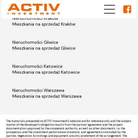
Nieruchomości Kraków
Mieszkania na sprzedaż Kraków
Nieruchomości Gliwice
Mieszkania na sprzedaż Gliwice
Nieruchomości Katowice
Mieszkania na sprzedaż Katowice
Nieruchomości Warszawa
Mieszkania na sprzedaż Warszawa
The materials presented on ACTIV Investment's website are for reference only and the subject
matter of the developer's obligation results from the parties' agreement and the project
documentation approved by the competent authority, as well as other documents, i.e. the
prospectus and the investment performance standard, and agreements concluded by the
parties. Vegetation, furnishings and equipment are only an element of the arrangement. The