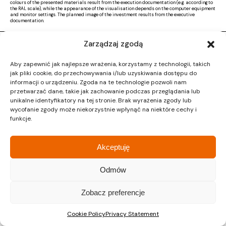
colours of the presented materials result from the execution documentation (e.g. according to
the RAL scale), while the appearance of the visualisation depends on the computer equipment
and monitor settings. The planned image of the investment results from the executive
documentation.
Zarządzaj zgodą
Copyright © 2026 |
Activ Investment
|
Polityka prywatności
|
RODO
|
Regulamin
Aby zapewnić jak najlepsze wrażenia, korzystamy z technologii, takich
Design by CTL MEDIA | Strona www:
Proformat
jak pliki cookie, do przechowywania i/lub uzyskiwania dostępu do
informacji o urządzeniu. Zgoda na te technologie pozwoli nam
przetwarzać dane, takie jak zachowanie podczas przeglądania lub
unikalne identyfikatory na tej stronie. Brak wyrażenia zgody lub
wycofanie zgody może niekorzystnie wpłynąć na niektóre cechy i
funkcje.
Akceptuję
Odmów
Zobacz preferencje
Cookie Policy
Privacy Statement