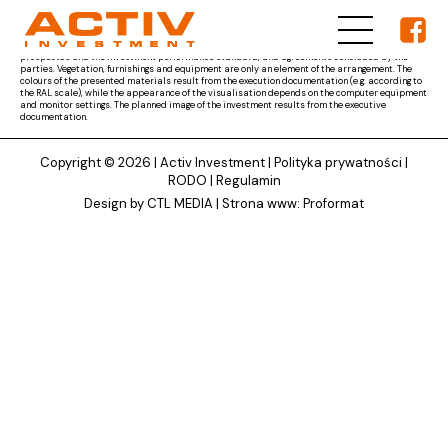
The materials presented on ACTIV Investment's website are for reference only and the subject
matter of the developer's obligation results from the parties' agreement and the project
documentation approved by the competent authority, as well as other documents, i.e. the
prospectus and the investment performance standard, and agreements concluded by the
parties. Vegetation, furnishings and equipment are only an element of the arrangement. The
colours of the presented materials result from the execution documentation (e.g. according to
the RAL scale), while the appearance of the visualisation depends on the computer equipment
and monitor settings. The planned image of the investment results from the executive
documentation.
Copyright © 2026 |
Activ Investment
|
Polityka prywatności
|
RODO
|
Regulamin
Design by CTL MEDIA | Strona www:
Proformat