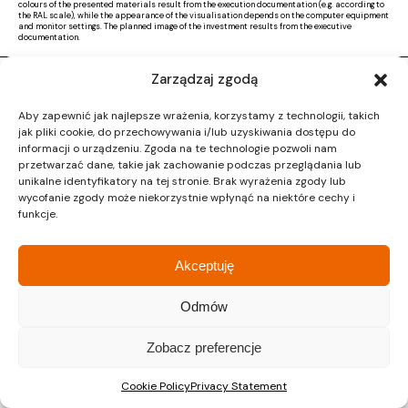
colours of the presented materials result from the execution documentation (e.g. according to
the RAL scale), while the appearance of the visualisation depends on the computer equipment
and monitor settings. The planned image of the investment results from the executive
documentation.
Zarządzaj zgodą
Copyright © 2026 |
Activ Investment
|
Polityka prywatności
|
RODO
|
Regulamin
Aby zapewnić jak najlepsze wrażenia, korzystamy z technologii, takich
Design by CTL MEDIA | Strona www:
Proformat
jak pliki cookie, do przechowywania i/lub uzyskiwania dostępu do
informacji o urządzeniu. Zgoda na te technologie pozwoli nam
przetwarzać dane, takie jak zachowanie podczas przeglądania lub
unikalne identyfikatory na tej stronie. Brak wyrażenia zgody lub
wycofanie zgody może niekorzystnie wpłynąć na niektóre cechy i
funkcje.
Akceptuję
Odmów
Zobacz preferencje
Cookie Policy
Privacy Statement