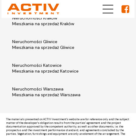
Nieruchomości Kraków
Mieszkania na sprzedaż Kraków
Nieruchomości Gliwice
Mieszkania na sprzedaż Gliwice
Nieruchomości Katowice
Mieszkania na sprzedaż Katowice
Nieruchomości Warszawa
Mieszkania na sprzedaż Warszawa
The materials presented on ACTIV Investment's website are for reference only and the subject
matter of the developer's obligation results from the parties' agreement and the project
documentation approved by the competent authority, as well as other documents, i.e. the
prospectus and the investment performance standard, and agreements concluded by the
parties. Vegetation, furnishings and equipment are only an element of the arrangement. The