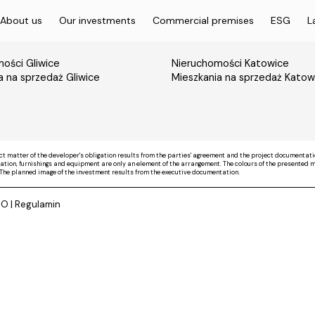
About us
Our investments
Commercial premises
ESG
L
ości Gliwice
Nieruchomości Katowice
a na sprzedaż Gliwice
Mieszkania na sprzedaż Katow
ct matter of the developer's obligation results from the parties' agreement and the project documentati
on, furnishings and equipment are only an element of the arrangement. The colours of the presented mate
The planned image of the investment results from the executive documentation.
DO
|
Regulamin