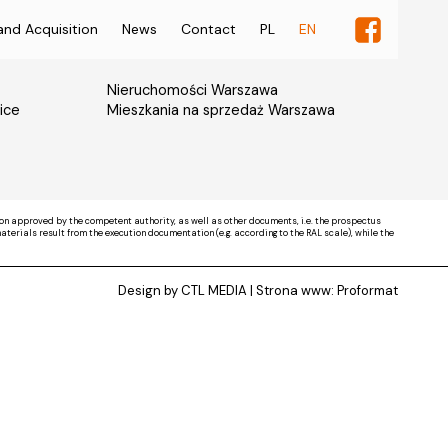
and Acquisition
News
Contact
PL
EN
Nieruchomości Warszawa
ice
Mieszkania na sprzedaż Warszawa
on approved by the competent authority, as well as other documents, i.e. the prospectus
rials result from the execution documentation (e.g. according to the RAL scale), while the
Design by CTL MEDIA | Strona www:
Proformat