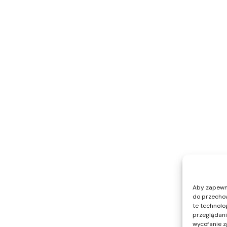
Aby zapewnić
do przechow
te technolo
przeglądania
wycofanie z