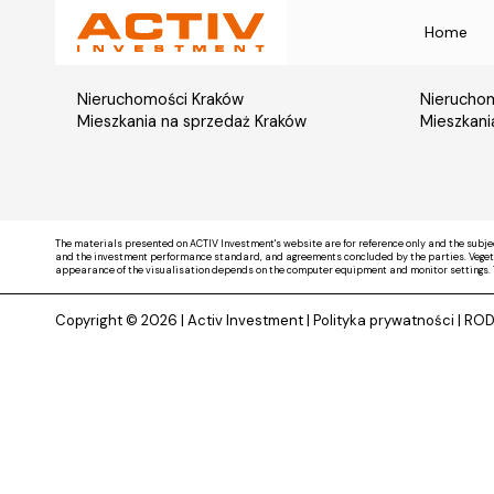
Home
Nieruchomości Kraków
Nieruchom
Mieszkania na sprzedaż Kraków
Mieszkani
The materials presented on ACTIV Investment's website are for reference only and the subje
and the investment performance standard, and agreements concluded by the parties. Vegetati
appearance of the visualisation depends on the computer equipment and monitor settings. 
Copyright © 2026 |
Activ Investment
|
Polityka prywatności
|
RO