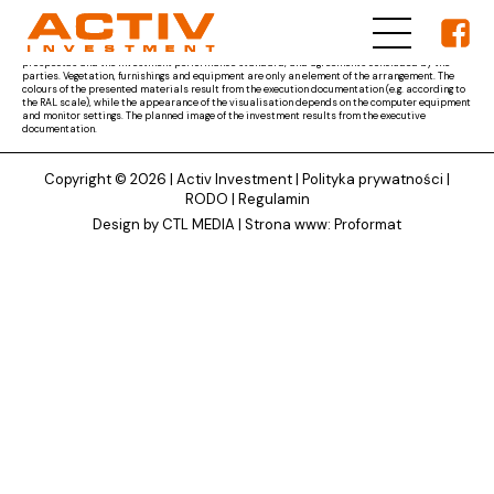
The materials presented on ACTIV Investment's website are for reference only and the subject
matter of the developer's obligation results from the parties' agreement and the project
documentation approved by the competent authority, as well as other documents, i.e. the
prospectus and the investment performance standard, and agreements concluded by the
parties. Vegetation, furnishings and equipment are only an element of the arrangement. The
colours of the presented materials result from the execution documentation (e.g. according to
the RAL scale), while the appearance of the visualisation depends on the computer equipment
and monitor settings. The planned image of the investment results from the executive
documentation.
Copyright © 2026 |
Activ Investment
|
Polityka prywatności
|
RODO
|
Regulamin
Design by CTL MEDIA | Strona www:
Proformat