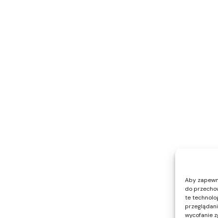
Aby zapewnić
do przechow
te technolo
przeglądania
wycofanie z