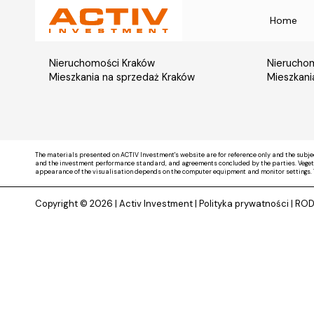
Home
Nieruchomości Kraków
Nieruchom
Mieszkania na sprzedaż Kraków
Mieszkani
The materials presented on ACTIV Investment's website are for reference only and the subje
and the investment performance standard, and agreements concluded by the parties. Vegetati
appearance of the visualisation depends on the computer equipment and monitor settings. 
Copyright © 2026 |
Activ Investment
|
Polityka prywatności
|
RO