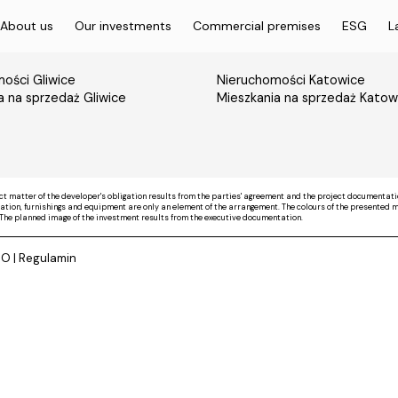
About us
Our investments
Commercial premises
ESG
L
ości Gliwice
Nieruchomości Katowice
a na sprzedaż Gliwice
Mieszkania na sprzedaż Katow
ct matter of the developer's obligation results from the parties' agreement and the project documentati
on, furnishings and equipment are only an element of the arrangement. The colours of the presented mate
The planned image of the investment results from the executive documentation.
DO
|
Regulamin