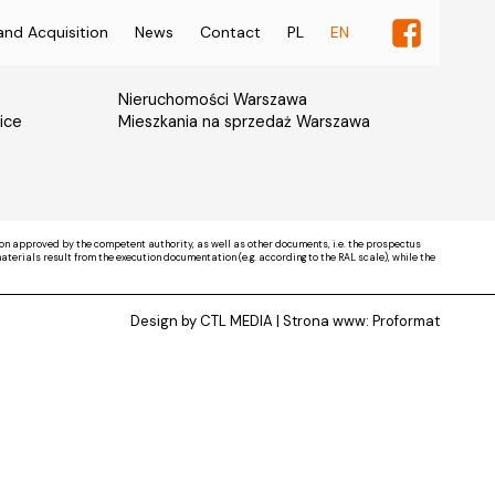
and Acquisition
News
Contact
PL
EN
Nieruchomości Warszawa
ice
Mieszkania na sprzedaż Warszawa
on approved by the competent authority, as well as other documents, i.e. the prospectus
rials result from the execution documentation (e.g. according to the RAL scale), while the
Design by CTL MEDIA | Strona www:
Proformat