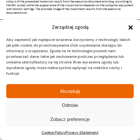
colours of the presented materials result from the execution documentation (e.g. according to
the RAL scale), while the appearance of the visualisation depends on the computer equipment
and monitor settings. The planned image of the investment results from the executive
documentation.
Zarządzaj zgodą
Copyright © 2026 |
Activ Investment
|
Polityka prywatności
|
RODO
|
Regulamin
Aby zapewnić jak najlepsze wrażenia, korzystamy z technologii, takich
Design by CTL MEDIA | Strona www:
Proformat
jak pliki cookie, do przechowywania i/lub uzyskiwania dostępu do
informacji o urządzeniu. Zgoda na te technologie pozwoli nam
przetwarzać dane, takie jak zachowanie podczas przeglądania lub
unikalne identyfikatory na tej stronie. Brak wyrażenia zgody lub
wycofanie zgody może niekorzystnie wpłynąć na niektóre cechy i
funkcje.
Akceptuję
Odmów
Zobacz preferencje
Cookie Policy
Privacy Statement