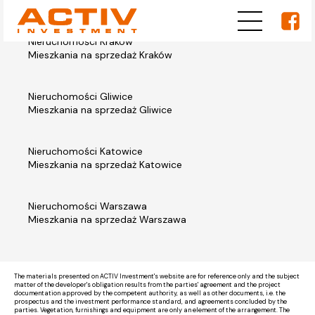
Nieruchomości Kraków
Mieszkania na sprzedaż Kraków
Nieruchomości Gliwice
Mieszkania na sprzedaż Gliwice
Nieruchomości Katowice
Mieszkania na sprzedaż Katowice
Nieruchomości Warszawa
Mieszkania na sprzedaż Warszawa
The materials presented on ACTIV Investment's website are for reference only and the subject
matter of the developer's obligation results from the parties' agreement and the project
documentation approved by the competent authority, as well as other documents, i.e. the
prospectus and the investment performance standard, and agreements concluded by the
parties. Vegetation, furnishings and equipment are only an element of the arrangement. The