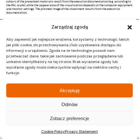
colours of the presented materials result from the execution documentation (e.g. according to
the RAL scale), while the appearance of the visualisation depends on the computer equipment
and monitor settings. The planned image of the investment results from the executive
documentation.
Zarządzaj zgodą
Copyright © 2026 |
Activ Investment
|
Polityka prywatności
|
RODO
|
Regulamin
Aby zapewnić jak najlepsze wrażenia, korzystamy z technologii, takich
Design by CTL MEDIA | Strona www:
Proformat
jak pliki cookie, do przechowywania i/lub uzyskiwania dostępu do
informacji o urządzeniu. Zgoda na te technologie pozwoli nam
przetwarzać dane, takie jak zachowanie podczas przeglądania lub
unikalne identyfikatory na tej stronie. Brak wyrażenia zgody lub
wycofanie zgody może niekorzystnie wpłynąć na niektóre cechy i
funkcje.
Akceptuję
Odmów
Zobacz preferencje
Cookie Policy
Privacy Statement