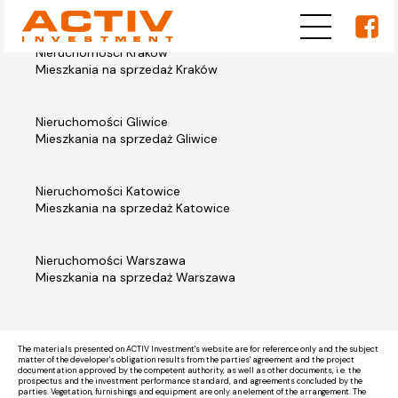
Nieruchomości Kraków
Mieszkania na sprzedaż Kraków
Nieruchomości Gliwice
Mieszkania na sprzedaż Gliwice
Nieruchomości Katowice
Mieszkania na sprzedaż Katowice
Nieruchomości Warszawa
Mieszkania na sprzedaż Warszawa
The materials presented on ACTIV Investment's website are for reference only and the subject
matter of the developer's obligation results from the parties' agreement and the project
documentation approved by the competent authority, as well as other documents, i.e. the
prospectus and the investment performance standard, and agreements concluded by the
parties. Vegetation, furnishings and equipment are only an element of the arrangement. The