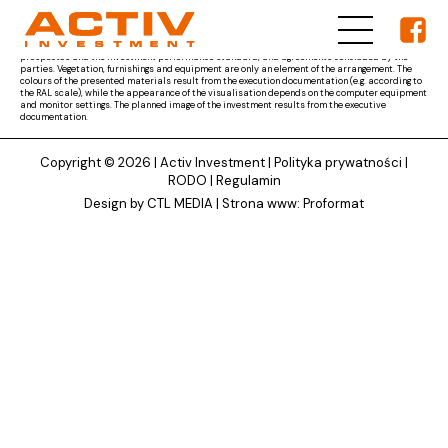
The materials presented on ACTIV Investment's website are for reference only and the subject
matter of the developer's obligation results from the parties' agreement and the project
documentation approved by the competent authority, as well as other documents, i.e. the
prospectus and the investment performance standard, and agreements concluded by the
parties. Vegetation, furnishings and equipment are only an element of the arrangement. The
colours of the presented materials result from the execution documentation (e.g. according to
the RAL scale), while the appearance of the visualisation depends on the computer equipment
and monitor settings. The planned image of the investment results from the executive
documentation.
Copyright © 2026 |
Activ Investment
|
Polityka prywatności
|
RODO
|
Regulamin
Design by CTL MEDIA | Strona www:
Proformat