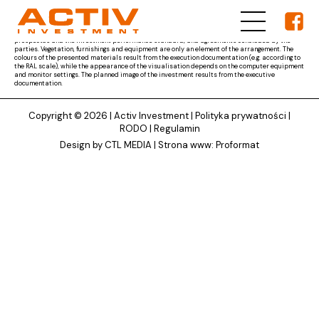
The materials presented on ACTIV Investment's website are for reference only and the subject
matter of the developer's obligation results from the parties' agreement and the project
documentation approved by the competent authority, as well as other documents, i.e. the
prospectus and the investment performance standard, and agreements concluded by the
parties. Vegetation, furnishings and equipment are only an element of the arrangement. The
colours of the presented materials result from the execution documentation (e.g. according to
the RAL scale), while the appearance of the visualisation depends on the computer equipment
and monitor settings. The planned image of the investment results from the executive
documentation.
Copyright © 2026 |
Activ Investment
|
Polityka prywatności
|
RODO
|
Regulamin
Design by CTL MEDIA | Strona www:
Proformat