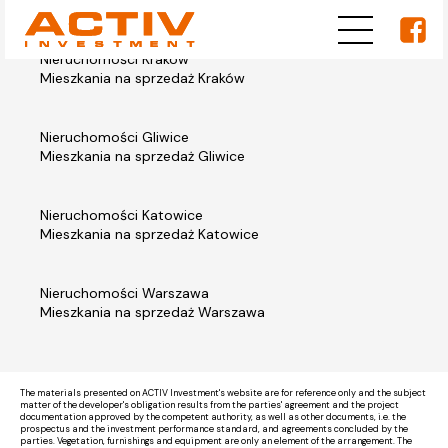
Nieruchomości Kraków
Mieszkania na sprzedaż Kraków
Nieruchomości Gliwice
Mieszkania na sprzedaż Gliwice
Nieruchomości Katowice
Mieszkania na sprzedaż Katowice
Nieruchomości Warszawa
Mieszkania na sprzedaż Warszawa
The materials presented on ACTIV Investment's website are for reference only and the subject
matter of the developer's obligation results from the parties' agreement and the project
documentation approved by the competent authority, as well as other documents, i.e. the
prospectus and the investment performance standard, and agreements concluded by the
parties. Vegetation, furnishings and equipment are only an element of the arrangement. The