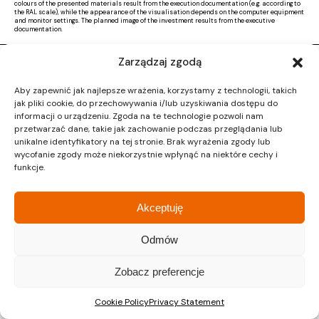
colours of the presented materials result from the execution documentation (e.g. according to
the RAL scale), while the appearance of the visualisation depends on the computer equipment
and monitor settings. The planned image of the investment results from the executive
documentation.
Zarządzaj zgodą
Copyright © 2026 |
Activ Investment
|
Polityka prywatności
|
RODO
|
Regulamin
Aby zapewnić jak najlepsze wrażenia, korzystamy z technologii, takich
Design by CTL MEDIA | Strona www:
Proformat
jak pliki cookie, do przechowywania i/lub uzyskiwania dostępu do
informacji o urządzeniu. Zgoda na te technologie pozwoli nam
przetwarzać dane, takie jak zachowanie podczas przeglądania lub
unikalne identyfikatory na tej stronie. Brak wyrażenia zgody lub
wycofanie zgody może niekorzystnie wpłynąć na niektóre cechy i
funkcje.
Akceptuję
Odmów
Zobacz preferencje
Cookie Policy
Privacy Statement