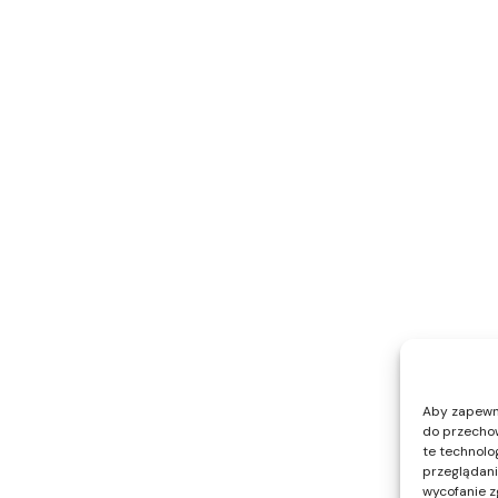
Aby zapewnić
do przechow
te technolo
przeglądania
wycofanie z