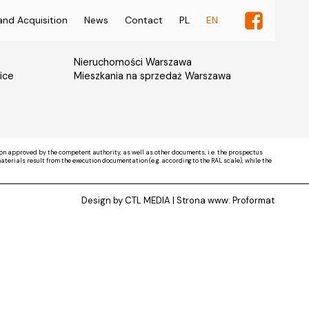
and Acquisition
News
Contact
PL
EN
Nieruchomości Warszawa
ice
Mieszkania na sprzedaż Warszawa
on approved by the competent authority, as well as other documents, i.e. the prospectus
rials result from the execution documentation (e.g. according to the RAL scale), while the
Design by CTL MEDIA | Strona www:
Proformat