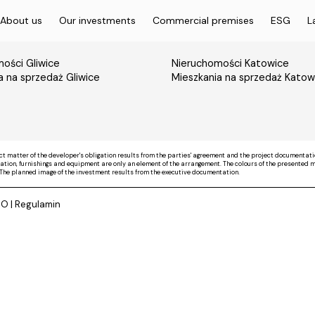
About us
Our investments
Commercial premises
ESG
L
ości Gliwice
Nieruchomości Katowice
a na sprzedaż Gliwice
Mieszkania na sprzedaż Katow
ct matter of the developer's obligation results from the parties' agreement and the project documentati
on, furnishings and equipment are only an element of the arrangement. The colours of the presented mate
The planned image of the investment results from the executive documentation.
DO
|
Regulamin