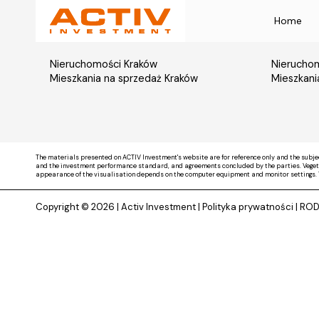
Home
Nieruchomości Kraków
Nieruchom
Mieszkania na sprzedaż Kraków
Mieszkani
The materials presented on ACTIV Investment's website are for reference only and the subje
and the investment performance standard, and agreements concluded by the parties. Vegetati
appearance of the visualisation depends on the computer equipment and monitor settings. 
Copyright © 2026 |
Activ Investment
|
Polityka prywatności
|
RO