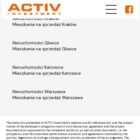
Nieruchomości Kraków
Mieszkania na sprzedaż Kraków
Nieruchomości Gliwice
Mieszkania na sprzedaż Gliwice
Nieruchomości Katowice
Mieszkania na sprzedaż Katowice
Nieruchomości Warszawa
Mieszkania na sprzedaż Warszawa
The materials presented on ACTIV Investment's website are for reference only and the subject
matter of the developer's obligation results from the parties' agreement and the project
documentation approved by the competent authority, as well as other documents, i.e. the
prospectus and the investment performance standard, and agreements concluded by the
parties. Vegetation, furnishings and equipment are only an element of the arrangement. The