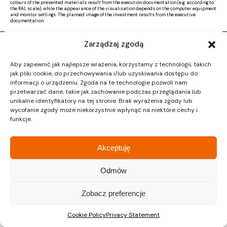
colours of the presented materials result from the execution documentation (e.g. according to
the RAL scale), while the appearance of the visualisation depends on the computer equipment
and monitor settings. The planned image of the investment results from the executive
documentation.
Zarządzaj zgodą
Copyright © 2026 |
Activ Investment
|
Polityka prywatności
|
RODO
|
Regulamin
Aby zapewnić jak najlepsze wrażenia, korzystamy z technologii, takich
Design by CTL MEDIA | Strona www:
Proformat
jak pliki cookie, do przechowywania i/lub uzyskiwania dostępu do
informacji o urządzeniu. Zgoda na te technologie pozwoli nam
przetwarzać dane, takie jak zachowanie podczas przeglądania lub
unikalne identyfikatory na tej stronie. Brak wyrażenia zgody lub
wycofanie zgody może niekorzystnie wpłynąć na niektóre cechy i
funkcje.
Akceptuję
Odmów
Zobacz preferencje
Cookie Policy
Privacy Statement