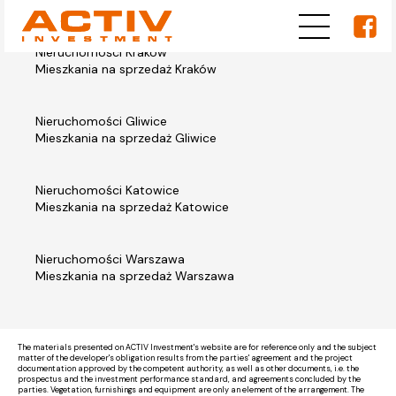
Nieruchomości Kraków
Mieszkania na sprzedaż Kraków
Nieruchomości Gliwice
Mieszkania na sprzedaż Gliwice
Nieruchomości Katowice
Mieszkania na sprzedaż Katowice
Nieruchomości Warszawa
Mieszkania na sprzedaż Warszawa
The materials presented on ACTIV Investment's website are for reference only and the subject
matter of the developer's obligation results from the parties' agreement and the project
documentation approved by the competent authority, as well as other documents, i.e. the
prospectus and the investment performance standard, and agreements concluded by the
parties. Vegetation, furnishings and equipment are only an element of the arrangement. The