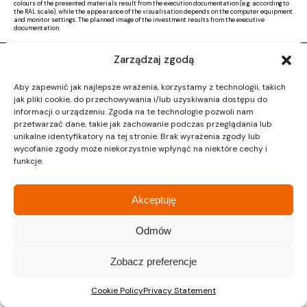
colours of the presented materials result from the execution documentation (e.g. according to
the RAL scale), while the appearance of the visualisation depends on the computer equipment
and monitor settings. The planned image of the investment results from the executive
documentation.
Zarządzaj zgodą
Copyright © 2026 |
Activ Investment
|
Polityka prywatności
|
RODO
|
Regulamin
Aby zapewnić jak najlepsze wrażenia, korzystamy z technologii, takich
Design by CTL MEDIA | Strona www:
Proformat
jak pliki cookie, do przechowywania i/lub uzyskiwania dostępu do
informacji o urządzeniu. Zgoda na te technologie pozwoli nam
przetwarzać dane, takie jak zachowanie podczas przeglądania lub
unikalne identyfikatory na tej stronie. Brak wyrażenia zgody lub
wycofanie zgody może niekorzystnie wpłynąć na niektóre cechy i
funkcje.
Akceptuję
Odmów
Zobacz preferencje
Cookie Policy
Privacy Statement