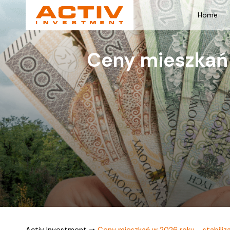
Home
Ceny mieszkań 
Activ Investment
➞
Ceny mieszkań w 2026 roku - stabiliza