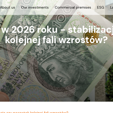
About us
Our investments
Commercial premises
ESG
L
w 2026 roku - stabilizac
kolejnej fali wzrostów?
cja czy początek kolejnej fali wzrostów?