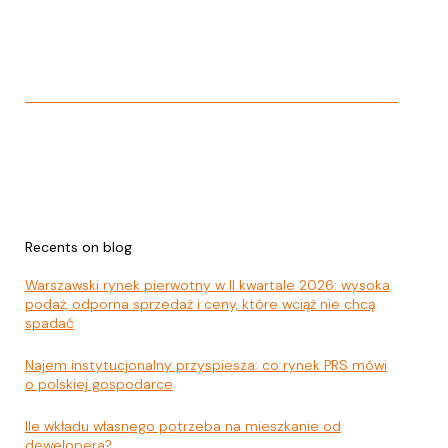
Recents on blog
Warszawski rynek pierwotny w II kwartale 2026: wysoka
podaż, odporna sprzedaż i ceny, które wciąż nie chcą
spadać
Najem instytucjonalny przyspiesza: co rynek PRS mówi
o polskiej gospodarce
Ile wkładu własnego potrzeba na mieszkanie od
dewelopera?