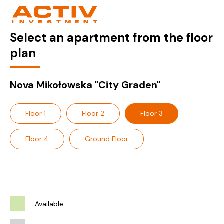
Select an apartment from the floor
plan
Nova Mikołowska "City Graden"
Floor 1
Floor 2
Floor 3
Floor 4
Ground Floor
Available