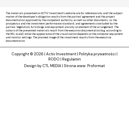
The materials presented on ACTIV Investment's website are for reference only and the subject
matter of the developer's obligation results from the parties' agreement and the project
documentation approved by the competent authority, as well as other documents, i.e. the
prospectus and the investment performance standard, and agreements concluded by the
parties. Vegetation, furnishings and equipment are only an element of the arrangement. The
colours of the presented materials result from the execution documentation (e.g. according to
the RAL scale), while the appearance of the visualisation depends on the computer equipment
and monitor settings. The planned image of the investment results from the executive
documentation.
Copyright © 2026 |
Activ Investment
|
Polityka prywatności
|
RODO
|
Regulamin
Design by CTL MEDIA | Strona www:
Proformat