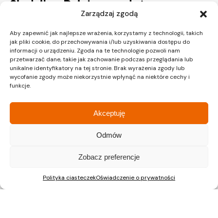
Siedziba
Dział sprzedaży
Zarządzaj zgodą
Aby zapewnić jak najlepsze wrażenia, korzystamy z technologii, takich
ul. Lipińskiego 3A
ul. Lipińskiego 3A
jak pliki cookie, do przechowywania i/lub uzyskiwania dostępu do
30-349 Kraków
30-349 Kraków
informacji o urządzeniu. Zgoda na te technologie pozwoli nam
tel.:
12 397 12 27
tel.:
12 397 12 25
przetwarzać dane, takie jak zachowanie podczas przeglądania lub
unikalne identyfikatory na tej stronie. Brak wyrażenia zgody lub
Gliwice
Katowice
wycofanie zgody może niekorzystnie wpłynąć na niektóre cechy i
Dział sprzedaży
Dział sprzedaży
funkcje.
Akceptuję
ul. Chorzowska 216/A
ul. Chorzowska 216/A
40-101 Katowice
40-101 Katowice
Odmów
tel.:
32 745 31 67
tel.: 32 745 31 67
Warszawa
Zobacz preferencje
Dział sprzedaży
Polityka ciasteczek
Oświadczenie o prywatności
ul. Pałuków 2, LOK 12
03-188 Warszawa