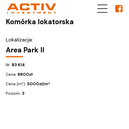
Komórka lokatorska
Lokalizacja:
Area Park II
Nr:
B3 K14
Cena:
8800
zł
Cena (m²):
5000
zł/m²
Poziom:
3