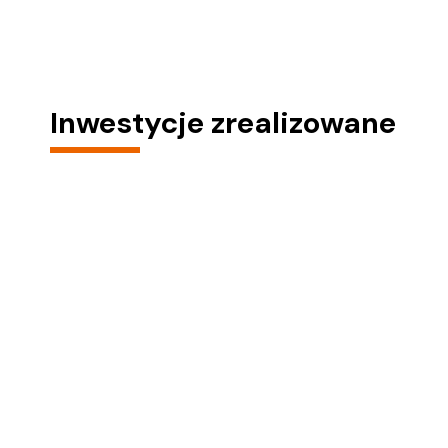
Inwestycje zrealizowane
Wodna 34
Kraków,
ul. Wodna
1 budynek mieszkalny, 65 mieszkań