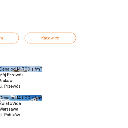
wa
Katowice
2
Cena od
14 700 zł/m
Mój Przewóz
Kraków
ul. Przewóz
2
Cena od
14 500 zł/m
ŚwiatoVida
Warszawa
ul. Pałuków