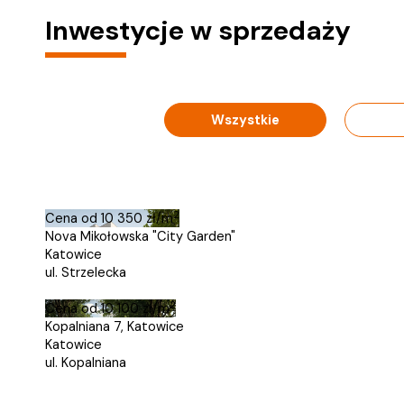
Inwestycje w sprzedaży
Wszystkie
2
Cena od
10 350 zł/m
Nova Mikołowska "City Garden"
Katowice
ul. Strzelecka
2
Cena od
10 100 zł/m
Kopalniana 7, Katowice
Katowice
ul. Kopalniana