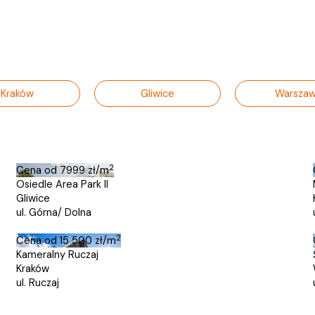
Kraków
Gliwice
Warsza
2
Cena od
7999 zł/m
Osiedle Area Park II
Gliwice
ul. Górna/ Dolna
2
Cena od
15 500 zł/m
Kameralny Ruczaj
Kraków
ul. Ruczaj