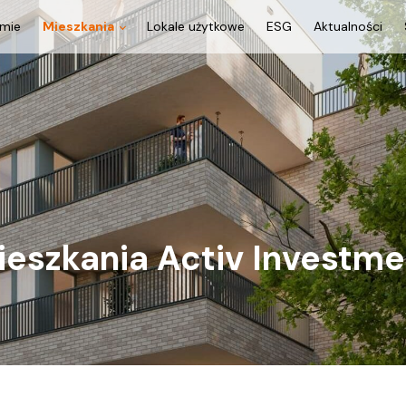
rmie
Mieszkania
Lokale użytkowe
ESG
Aktualności
ieszkania Activ Investme