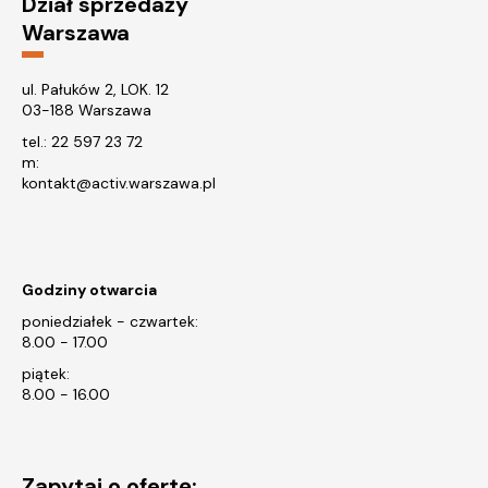
Dział sprzedaży
Warszawa
ul. Pałuków 2, LOK. 12
03-188 Warszawa
tel.:
22 597 23 72
m:
kontakt@activ.warszawa.pl
Godziny otwarcia
poniedziałek - czwartek:
8.00 - 17.00
piątek:
8.00 - 16.00
Zapytaj o ofertę: